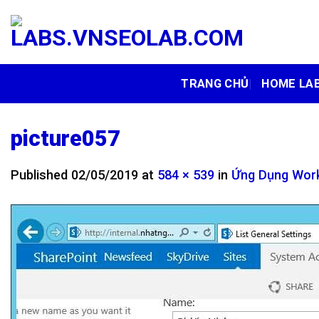
Skip
to
content
TRANG CHỦ
HOME LA
picture057
Published
02/05/2019
at
584 × 539
in
Ứng Dụng Work