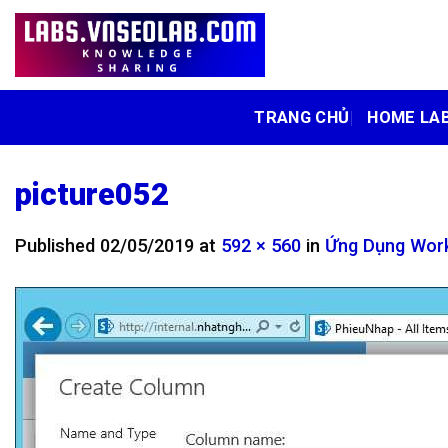
Skip
to
content
TRANG CHỦ
HOME LA
picture052
Published
02/05/2019
at
592 × 560
in
Ứng Dụng Work